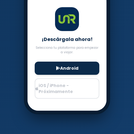
¡Descárgala ahora!
Selecciona tu plataforma para empezar
a viajar.
Android
iOS / iPhone -
Próximamente