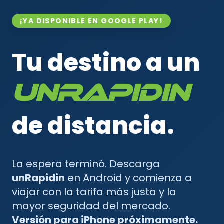
¡YA DISPONIBLE EN GOOGLE PLAY!
Tu destino a un
unRapidin
de distancia.
La espera terminó. Descarga
unRapidin
en Android y comienza a
viajar con la tarifa más justa y la
mayor seguridad del mercado.
Versión para iPhone próximamente.